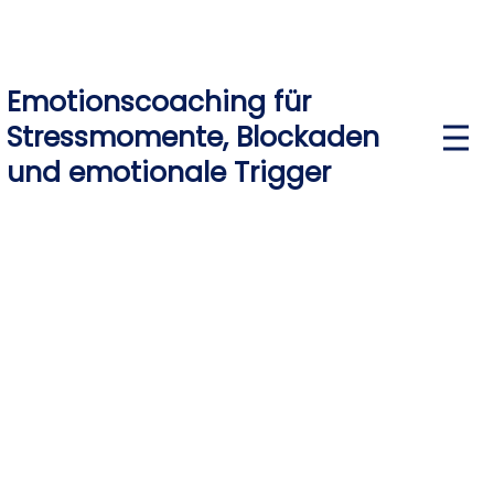
Emotionscoaching für
Stressmomente, Blockaden
P
r
und emotionale Trigger
i
m
a
r
y
M
e
n
u