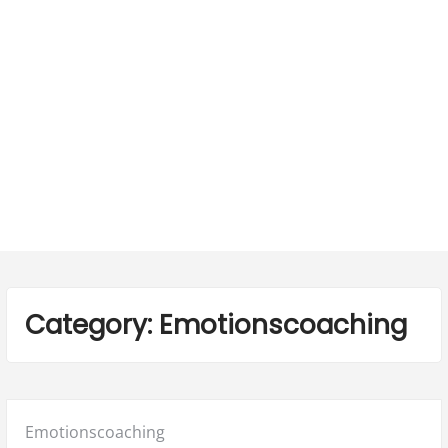
Category:
Emotionscoaching
Posted
Emotionscoaching