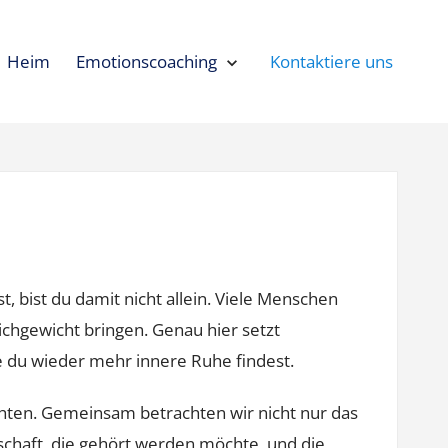
Heim
Emotionscoaching
Kontaktiere uns
Expand
Emotionscoaching
Collapse
Emotionscoaching
 bist du damit nicht allein. Viele Menschen
hgewicht bringen. Genau hier setzt
e du wieder mehr innere Ruhe findest.
hten. Gemeinsam betrachten wir nicht nur das
tschaft, die gehört werden möchte, und die