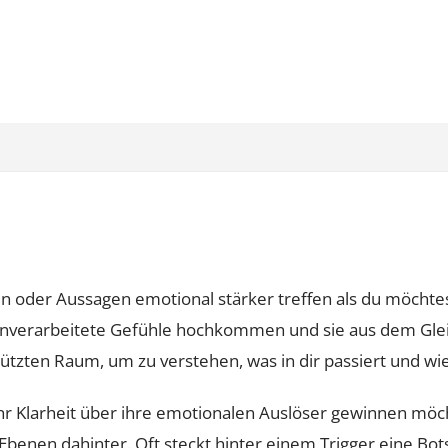
submenu
submenu
oder Aussagen emotional stärker treffen als du möchtest,
nverarbeitete Gefühle hochkommen und sie aus dem Gleic
hützten Raum, um zu verstehen, was in dir passiert und wi
hr Klarheit über ihre emotionalen Auslöser gewinnen möc
 Ebenen dahinter. Oft steckt hinter einem Trigger eine Bo