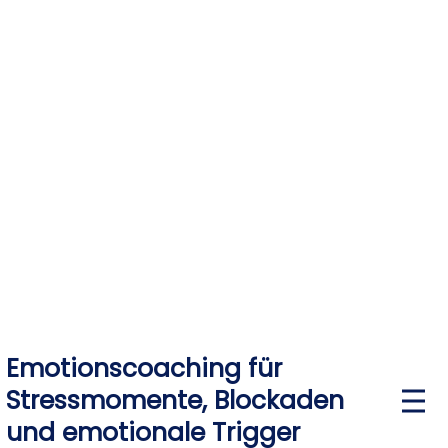
Skip
to
content
Emotionscoaching für
Stressmomente, Blockaden
P
r
und emotionale Trigger
i
m