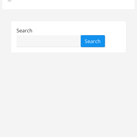
Search
Search
Recent Posts
Emotionscoaching: Ein tiefgehender Blick auf
Vorteile, Anwendungsgebiete,
Sessionabläufe und Themen
Die faszinierende Welt der Emotionen:
Ursprung, Wahrnehmung, Vielfalt und